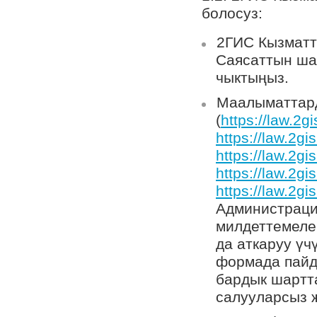
болосуз:
2ГИС Кызматт
Саясаттын ша
чыктыңыз.
Маалыматтар
(
https://law.2g
https://law.2gi
https://law.2gi
https://law.2gi
https://law.2gi
Администраци
милдеттемеле
да аткаруу үч
формада пайд
бардык шартта
салууларсыз ж