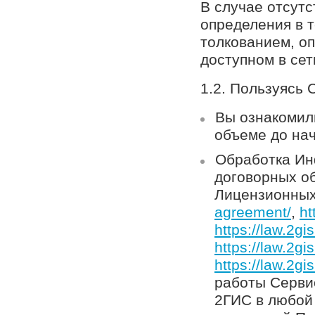
В случае отсут
определения в т
толкованием, о
доступном в се
1.2. Пользуясь 
Вы ознакомил
объеме до на
Обработка Ин
договорных о
Лицензионных
agreement/
,
ht
https://law.2gi
https://law.2gi
https://law.2gi
работы Серви
2ГИС в любой 