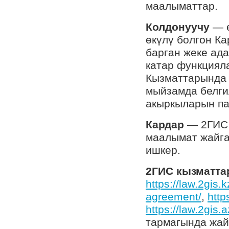
маалыматтар.
Колдонуучу
— 
өкүлү болгон К
барган жеке ада
катар функциял
Кызматтарында 
мыйзамда белги
акыркыларын па
Кардар
— 2ГИС 
маалымат жайга
ишкер.
2ГИС кызматт
https://law.2gis.
agreement/
,
http
https://law.2gis.
тармагында жа