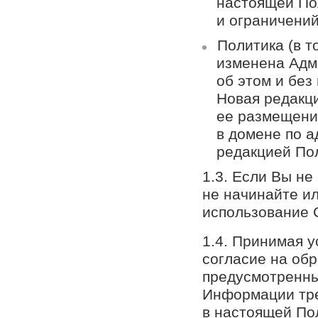
настоящей Пол
и ограничени
Политика (в т
изменена Адм
об этом и без
Новая редакци
ее размещени
в домене по а
редакцией По
1.3. Если Вы не
не начинайте и
использование 
1.4. Принимая 
согласие на об
предусмотренны
Информации тре
в настоящей По