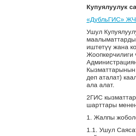
Купуялуулук с
«ДубльГИС» ЖЧК
Ушул Купуялуул
маалыматтарды,
иштетүү жана к
Жоопкерчилиги 
Администрация
Кызматтарынын 
деп аталат) ка
ала алат.
2ГИС кызматтар
шарттары менен
1. Жалпы жобол
1.1. Ушул Саяс