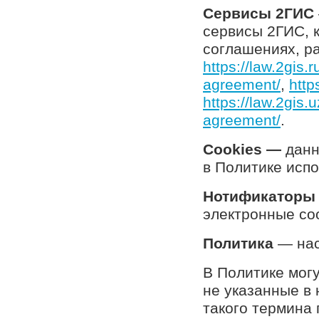
Сервисы 2ГИС
сервисы 2ГИC, 
соглашениях, р
https://law.2gis.
agreement/
,
http
https://law.2gis.
agreement/
.
Cookies —
данн
в Политике исп
Нотификаторы
электронные со
Политика
— нас
В Политике мог
не указанные в 
такого термина 