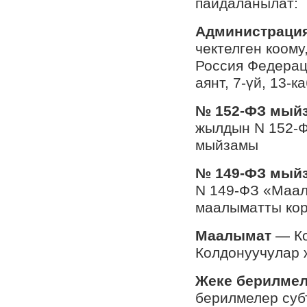
пайдаланылат:
Администрация
чектелген коому
Россия Федерац
аянт, 7-үй, 13-ка
№ 152-ФЗ мый
жылдын N 152-
мыйзамы
№ 149-ФЗ мый
N 149-ФЗ «Маал
маалыматты кор
Маалымат
— Ко
Колдонуучулар 
Жеке берилме
берилмелер суб