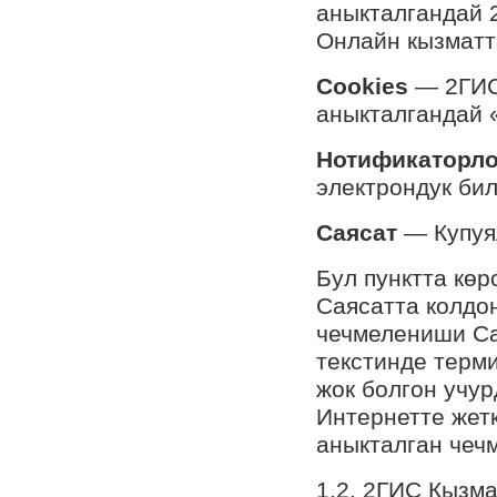
аныкталгандай 
Онлайн кызматт
Cookies
— 2ГИС
аныкталгандай 
Нотификаторл
электрондук би
Саясат
— Купуя
Бул пунктта кө
Саясатта колдо
чечмелениши Са
текстинде терм
жок болгон учур
Интернетте жет
аныкталган чечм
1.2. 2ГИС Кызм